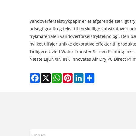
Vandoverførselstrykpapir er et afgørende særligt tr
udsøgt grafik og tekst til forskellige substratoverfla
trykmateriale i vandoverførselstrykteknologi. Den bær
hvilket tilføjer unikke dekorative effekter til produkte
Tidligere:
Uvled Water Transfer Screen Printing Inks:
Næste:
LIJUNXIN INK Innovates Air Dry PC Direct Prin
Facebook
X
WhatsApp
Pinterest
LinkedIn
Share