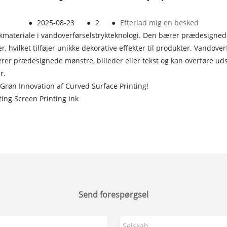
●
2025-08-23
●
2
●
Efterlad mig en besked
ykmateriale i vandoverførselstrykteknologi. Den bærer prædesignede 
der, hvilket tilføjer unikke dekorative effekter til produkter. Vandove
er prædesignede mønstre, billeder eller tekst og kan overføre udsøgt
r.
 Grøn Innovation af Curved Surface Printing!
ting Screen Printing Ink
Send forespørgsel